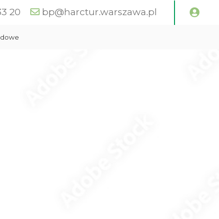
33 20
bp@harctur.warszawa.pl
zdowe