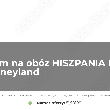
m na obóz HISZPANIA L
isneyland
szpania lloret de mar + francja - paryż - disneyland!
/
Transport autokarem
Numer oferty:
81/18109