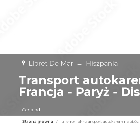
Lloret De Mar
→
Hiszpania
Transport autokare
Francja - Paryż - D
Cena od
Strona główna
/
!tr_error=pl->transport autokarem na obóz hi