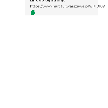
Link do tej strony:
https://www.harctur.warszawa.pl/81/18109