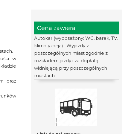
Cena zawiera
Autokar (wyposażony: WC, barek, TV,
klimatyzacja) . Wyjazdy z
stach.
poszczególnych miast zgodnie z
wości w
rozkładem jazdy i za dopłatą
kładzie
widniejącą przy poszczególnych
miastach.
em oraz
arunków
m