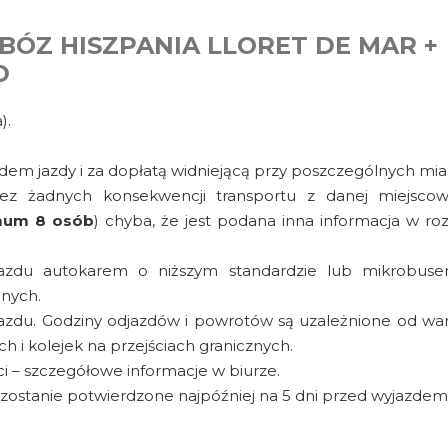
ÓZ HISZPANIA LLORET DE MAR +
D
).
dem jazdy i za dopłatą widniejącą przy poszczególnych mia
bez żadnych konsekwencji transportu z danej miejsco
mum 8 osób
) chyba, że jest podana inna informacja w roz
ejazdu autokarem o niższym standardzie lub mikrobus
anych.
jazdu. Godziny odjazdów i powrotów są uzależnione od w
 i kolejek na przejściach granicznych.
i – szczegółowe informacje w biurze.
zostanie potwierdzone najpóźniej na 5 dni przed wyjazde