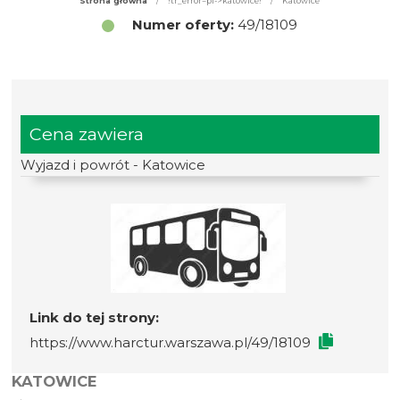
Strona główna
/
!tr_error=pl->katowice!
/
Katowice
Numer oferty:
49/18109
Cena zawiera
Wyjazd i powrót - Katowice
Link do tej strony:
https://www.harctur.warszawa.pl/49/18109
KATOWICE