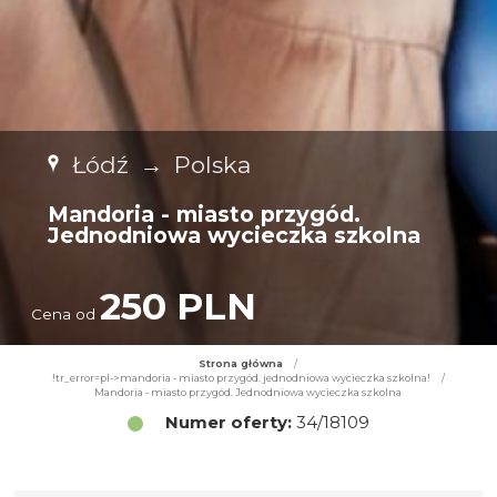
Łódź
→
Polska
Mandoria - miasto przygód.
Jednodniowa wycieczka szkolna
250 PLN
Cena od
Strona główna
/
!tr_error=pl->mandoria - miasto przygód. jednodniowa wycieczka szkolna!
/
Mandoria - miasto przygód. Jednodniowa wycieczka szkolna
Numer oferty:
34/18109