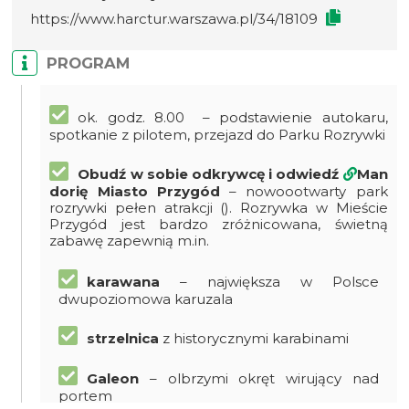
https://www.harctur.warszawa.pl/34/18109
PROGRAM
ok. godz. 8.00 – podstawienie autokaru,
spotkanie z pilotem, przejazd do Parku Rozrywki
Obudź w sobie odkrywcę i odwiedź
Man
dorię Miasto Przygód
– nowoootwarty park
rozrywki pełen atrakcji (). Rozrywka w Mieście
Przygód jest bardzo zróżnicowana, świetną
zabawę zapewnią m.in.
karawana
– największa w Polsce
dwupoziomowa karuzala
strzelnica
z historycznymi karabinami
Galeon
– olbrzymi okręt wirujący nad
portem