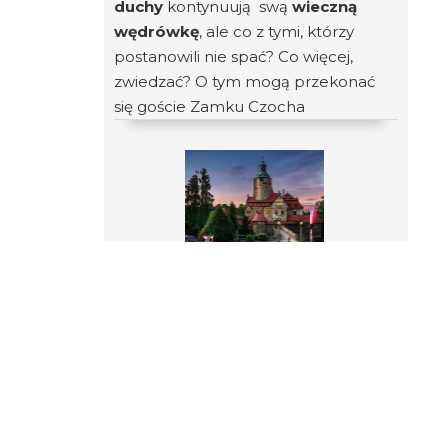
duchy
kontynuują swą
wieczną
wędrówkę
, ale co z tymi, którzy
postanowili nie spać? Co więcej,
zwiedzać? O tym mogą przekonać
się goście Zamku Czocha
Link do tej strony:
https://www.harctur.warszawa.pl/28/18109