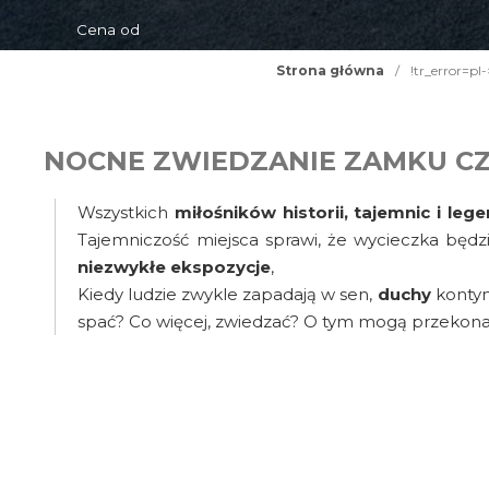
Cena od
Strona główna
/
!tr_error=p
NOCNE ZWIEDZANIE ZAMKU C
Wszystkich
miłośników historii, tajemnic i leg
Tajemniczość miejsca sprawi, że wycieczka będ
niezwykłe ekspozycje
,
Kiedy ludzie zwykle zapadają w sen,
duchy
konty
spać? Co więcej, zwiedzać? O tym mogą przekon