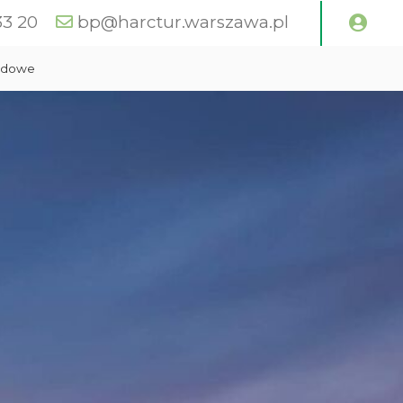
33 20
bp@harctur.warszawa.pl
zdowe