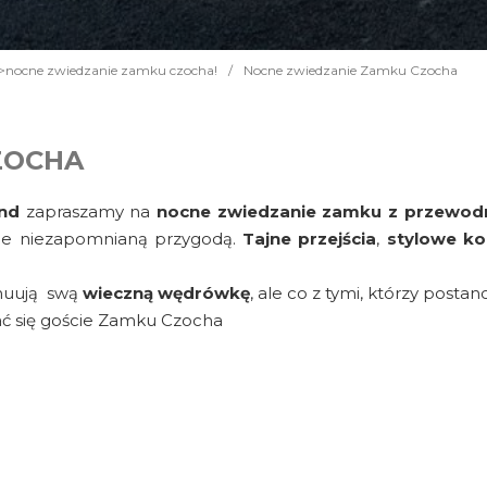
l->nocne zwiedzanie zamku czocha!
/
Nocne zwiedzanie Zamku Czocha
ZOCHA
end
zapraszamy na
nocne zwiedzanie zamku z przewod
zie niezapomnianą przygodą.
Tajne przejścia
,
stylowe k
nuują swą
wieczną wędrówkę
, ale co z tymi, którzy postano
ać się goście Zamku Czocha