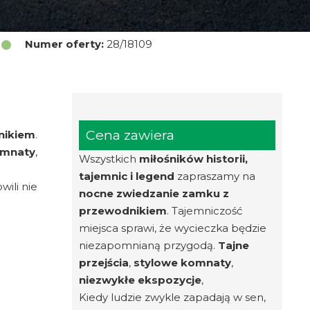
Numer oferty:
28/18109
Cena zawiera
nikiem
.
omnaty
,
Wszystkich
miłośników historii,
tajemnic i legend
zapraszamy na
wili nie
nocne zwiedzanie zamku z
przewodnikiem
. Tajemniczość
miejsca sprawi, że wycieczka będzie
niezapomnianą przygodą.
Tajne
przejścia
,
stylowe komnaty
,
niezwykłe ekspozycje
,
Kiedy ludzie zwykle zapadają w sen,