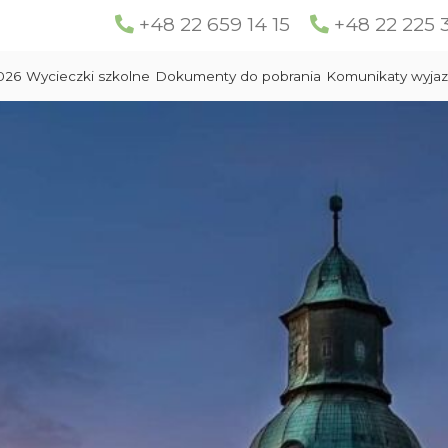
+48 22 659 14 15
+48 22 225 
026
Wycieczki szkolne
Dokumenty do pobrania
Komunikaty wyja