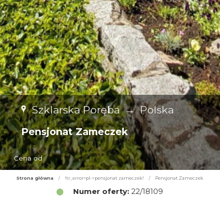
Szklarska Poręba
→
Polska
Pensjonat Zameczek
Cena od
Strona główna
/
!tr_error=pl->pensjonat zameczek!
/
Pensjonat Zameczek
Numer oferty:
22/18109