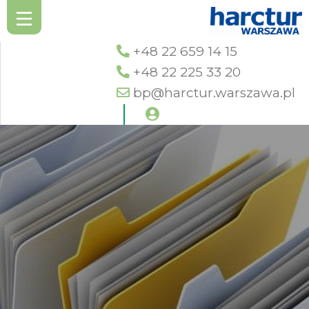
+48 22 659 14 15
+48 22 225 33 20
bp@harctur.warszawa.pl