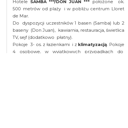
Hotele
SAMBA ***/DON JUAN ***
położone ok.
500 metrów od plaży i w pobliżu centrum Lloret
de Mar.
Do dyspozycji uczestników 1 basen (Samba) lub 2
baseny (Don Juan), kawiarnia, restauracja, świetlica
TV, sejf (dodatkowo płatny).
Pokoje 3- os. z łazienkami i z
klimatyzacją
. Pokoje
4 osobowe, w wyjątkowych przypadkach do
potwierdzenia w dniu przyjazdu na recepcji. Wifi
bezpłatne dostępne na recepcji, w pokojach
płatne.
WYŻYWIENIE
Hiszpania
3 posiłki dziennie - bufet (śniadanie, obiad, kolacja).
Pierwszym posiłkiem jest obiadokolacja w dniu