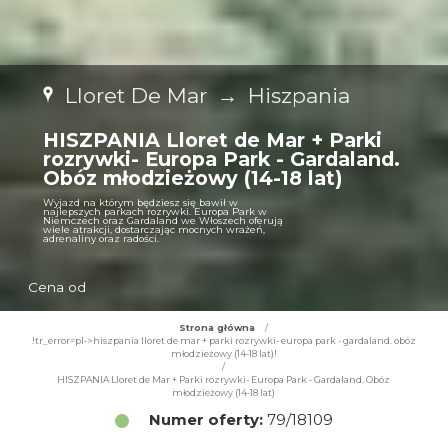
Lloret De Mar
→
Hiszpania
HISZPANIA Lloret de Mar + Parki
rozrywki- Europa Park - Gardaland.
Obóz młodzieżowy (14-18 lat)
Wyjazd na którym będziesz się bawił w
najlepszych parkach rozrywki. Europa Park w
Niemczech oraz Gardaland we Włoszech oferują
wiele atrakcji, dostarczając mocnych wrażeń,
adrenaliny oraz radości.
Cena od
Strona główna
/
!tr_error=pl->hiszpania lloret de mar + parki rozrywki- europa park - gardaland. obóz
młodzieżowy (14-18 lat)!
/
HISZPANIA Lloret de Mar + Parki rozrywki- Europa Park - Gardaland. Obóz
młodzieżowy (14-18 lat)
Numer oferty:
79/18109