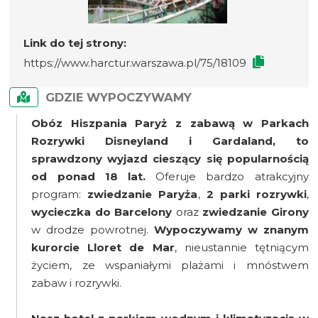
Link do tej strony:
https://www.harctur.warszawa.pl/75/18109
GDZIE WYPOCZYWAMY
Obóz Hiszpania Paryż z zabawą w Parkach
Rozrywki Disneyland i Gardaland, to
sprawdzony wyjazd cieszący się popularnością
od ponad 18 lat.
Oferuje bardzo atrakcyjny
program:
zwiedzanie Paryża
,
2 parki rozrywki
,
wycieczka do Barcelony
oraz
zwiedzanie Girony
w drodze powrotnej.
Wypoczywamy w znanym
kurorcie Lloret de Mar
, nieustannie tętniącym
życiem, ze wspaniałymi plażami i mnóstwem
zabaw i rozrywki.