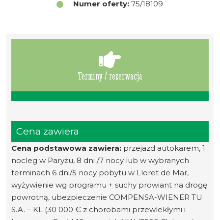
Numer oferty:
75/18109
Terminy / rezerwacja
Cena zawiera
Cena podstawowa zawiera:
przejazd autokarem, 1
nocleg w Paryżu, 8 dni /7 nocy lub w wybranych
terminach 6 dni/5 nocy pobytu w Lloret de Mar,
wyżywienie wg programu + suchy prowiant na drogę
powrotną, ubezpieczenie COMPENSA-WIENER TU
S.A. – KL (30 000 € z chorobami przewlekłymi i