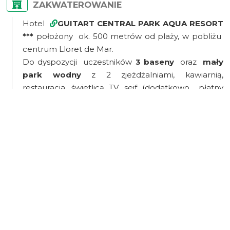
ZAKWATEROWANIE
Hotel
GUITART CENTRAL PARK AQUA RESORT
***
położony ok. 500 metrów od plaży, w pobliżu
centrum Lloret de Mar.
Do dyspozycji uczestników
3 baseny
oraz
mały
park wodny
z 2 zjeżdżalniami, kawiarnią,
restauracja, świetlicą TV, sejf (dodatkowo płatny
około 20 euro za pokój za turnus – dla chętnych).
Pokoje ekonomiczne 2 -osobowe z łazienkami z
klimatyzacją. Pokoje 3 osobowe tylko w przypadku
nieparzystej ilości osób i tylko na potwierdzenie na
miejscu na recepcji. Trzecie łóżko może być
dostawką w formie łóżka polowego.
Internet bezpłatny na terenie recepcji i lobby, w
pozostałych częściach jest płatny.