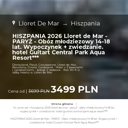
Lloret De Mar
→
Hiszpania
HISZPANIA 2026 Lloret de Mar -
PARYŻ - Obóz młodziezowy 14-18
lat. Wypoczynek + zwiedzanie.
hotel Guitart Central Park Aqua
Resort***
Disneyland, Paryż, Carcassonne, Lloret de Mar,
Barcelona, Girona, Gardaland - Hotel z 3 basenami
i zjeżdżalniami - pokoje 2 osobowe - free Wi-fi w
lobby hotelu w Lloret de Mar
3499 PLN
|
3699 PLN
Cena od
Strona główna
/
!tr_error=pl->hiszpania 2026 lloret de mar - paryŻ - obóz młodziezowy 14-18 lat.
wypoczynek + zwiedzanie. hotel guitart central park aqua resort***!
/
HISZPANIA 2026 Lloret de Mar - PARYŻ - Obóz młodziezowy 14-18 lat. Wypoczynek +
zwiedzanie. hotel Guitart Central Park Aqua Resort***