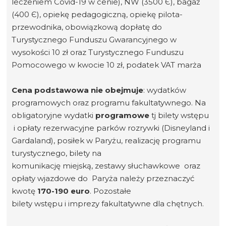
leczeniem Covid-19 w cenie), NW (3500 Є), bagaż
(400 Є), opiekę pedagogiczną, opiekę pilota-
przewodnika, obowiązkową dopłatę do
Turystycznego Funduszu Gwarancyjnego w
wysokości 10 zł oraz Turystycznego Funduszu
Pomocowego w kwocie 10 zł, podatek VAT marża
Cena podstawowa nie obejmuje
: wydatków
programowych oraz programu fakultatywnego. Na
obligatoryjne wydatki
programowe
tj bilety wstępu
i opłaty rezerwacyjne parków rozrywki (Disneyland i
Gardaland), posiłek w Paryżu, realizację programu
turystycznego, bilety na
komunikację miejską, zestawy słuchawkowe oraz
opłaty wjazdowe do Paryża należy przeznaczyć
kwotę
170-190 euro
. Pozostałe
bilety wstępu i imprezy fakultatywne dla chętnych.