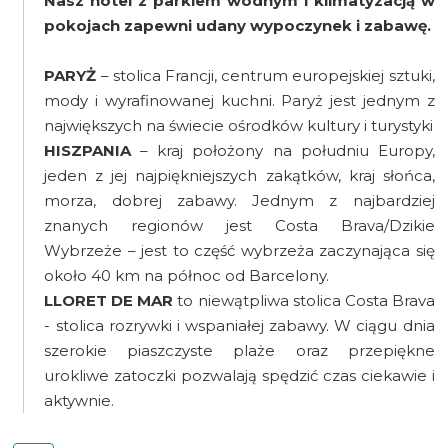
Nasz hotel z parkiem wodnym i klimatyzacją w
pokojach zapewni udany wypoczynek i zabawę.
PARYŻ
– stolica Francji, centrum europejskiej sztuki,
mody i wyrafinowanej kuchni. Paryż jest jednym z
największych na świecie ośrodków kultury i turystyki
HISZPANIA
– kraj położony na południu Europy,
jeden z jej najpiękniejszych zakątków, kraj słońca,
morza, dobrej zabawy. Jednym z najbardziej
znanych regionów jest Costa Brava/Dzikie
Wybrzeże – jest to część wybrzeża zaczynająca się
około 40 km na północ od Barcelony.
LLORET DE MAR
to niewątpliwa stolica Costa Brava
- stolica rozrywki i wspaniałej zabawy. W ciągu dnia
szerokie piaszczyste plaże oraz przepiękne
urokliwe zatoczki pozwalają spędzić czas ciekawie i
aktywnie.