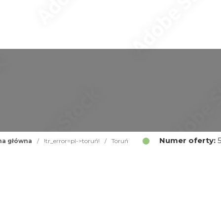
Numer oferty:
5
na główna
/
!tr_error=pl->toruń!
/
Toruń