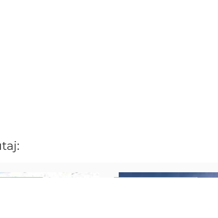
taj:
ODZIEŻOWY
OBÓZ MŁODZIEŻOWY