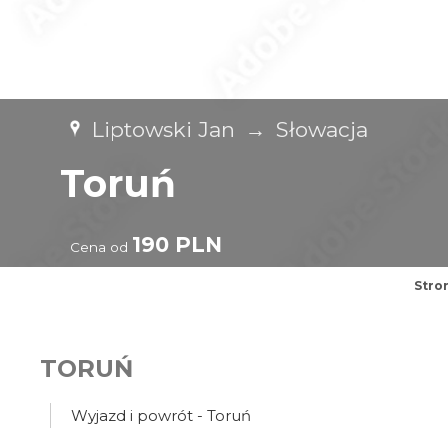
Liptowski Jan
→
Słowacja
Toruń
190 PLN
Cena od
Stro
TORUŃ
Wyjazd i powrót - Toruń