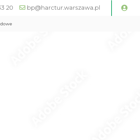
33 20
bp@harctur.warszawa.pl
zdowe