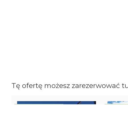
Tę ofertę możesz zarezerwować tu
OBÓZ MŁODZIEŻOWY
OBÓZ MŁ