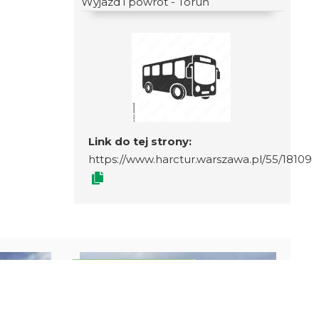
Wyjazd i powrót - Toruń
Link do tej strony:
https://www.harctur.warszawa.pl/55/18109
OBÓZ MŁODZIEŻOWY