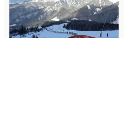
BRAK DOSTĘPNYCH TERMINÓW
CHOPOK 2024. Obóz snowboardowy.
Zakwaterowawnie pensjonat Galanto.
Liptowski Jan
Słowacja
OBÓZ MŁODZIEŻOWY