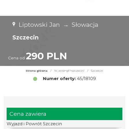
Liptowski Jan
→
Słowacja
Szczecin
290 PLN
Cena od
Strona główna
/
!tr_error=pl->szczecin!
/
Szczecin
Numer oferty:
45/18109
Cena zawiera
Wyjazd i Powrót Szczecin