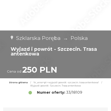
Szklarska Poręba
→
Polska
Wyjazd i powrót - Szczecin. Trasa
antenkowa
250 PLN
Cena od
Strona główna
/
!tr_error=pl->wyjazd i powrót - szczecin. trasa antenkowa!
/
Wyjazd i powrót - Szczecin. Trasa antenkowa
Numer oferty:
33/18109