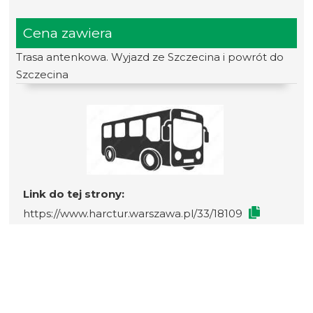
Cena zawiera
Trasa antenkowa. Wyjazd ze Szczecina i powrót do
Szczecina
Link do tej strony:
https://www.harctur.warszawa.pl/33/18109
WYJAZD I POWRÓT SZCZECIN. TRASA
ANTENKOWA
Transport na trasie Szczecin-Szklarska Poręba-
Szczecin.