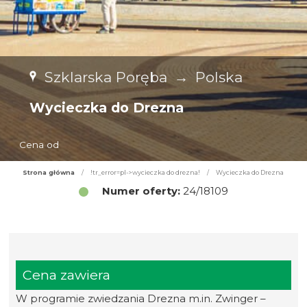
Szklarska Poręba
→
Polska
Wycieczka do Drezna
Cena od
Strona główna
/
!tr_error=pl->wycieczka do drezna!
/
Wycieczka do Drezna
Numer oferty:
24/18109
Cena zawiera
W programie zwiedzania Drezna m.in. Zwinger –