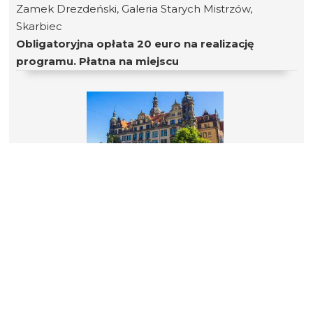
Zamek Drezdeński, Galeria Starych Mistrzów,
Skarbiec
Obligatoryjna opłata 20 euro na realizację
programu. Płatna na miejscu
Link do tej strony:
https://www.harctur.warszawa.pl/24/18109
WYCIECZKA DO DREZNA
W programie zwiedzania Drezna m.in. Zwinger –
Zamek Drezdeński, Galeria Starych Mistrzów,
Skarbiec
Obligatoryjna opłata 20 euro na realizację