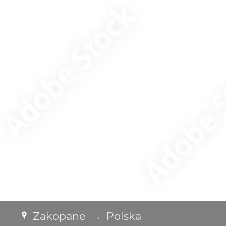
Zakopane
→
Polska