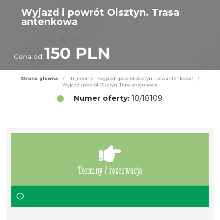
Wyjazd i powrót Olsztyn. Trasa
antenkowa
150 PLN
Cena od
Strona główna
/
!tr_error=pl->wyjazd i powrót olsztyn. trasa antenkowa!
/
Wyjazd i powrót Olsztyn. Trasa antenkowa
Numer oferty:
18/18109
Terminy / rezerwacja
O