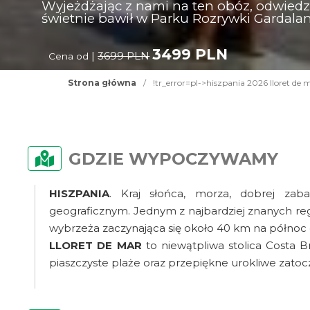
Wyjeżdżając z nami na ten obóz, odwiedzi
świetnie bawił w Parku Rozrywki Gardala
3499 PLN
|
3699 PLN
Cena od
Strona główna
/
!tr_error=pl->hiszpania 2026 lloret de 
GDZIE WYPOCZYWAMY
HISZPANIA
. Kraj słońca, morza, dobrej za
geograficznym. Jednym z najbardziej znanych regi
wybrzeża zaczynająca się około 40 km na północ 
LLORET DE MAR
to niewątpliwa stolica Costa Br
piaszczyste plaże oraz przepiękne urokliwe zatocz