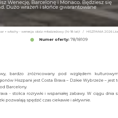
sz Wenecję, Barcelonę i Monaco. Będziesz się
nd. Dużo wrażeń i słońce gwarantowane
mar + włochy - wenecja. obóz młodzieżowy (14-18 lat)!
/
HISZPANIA 2026 Llor
Numer oferty:
78/18109
bawy, bardzo zróżnicowany pod względem kulturowym
onów Hiszpanii jest Costa Brava – Dzikie Wybrzeże – jest t
od Barcelony.
ava - stolica rozrywki i wspaniałej zabawy. W ciągu dnia s
ki pozwalają spędzić czas ciekawie i aktywnie.