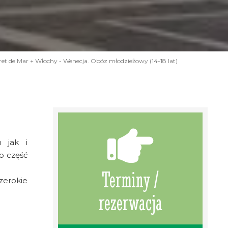
et de Mar + Włochy - Wenecja. Obóz młodzieżowy (14-18 lat)
 jak i
o część
Terminy /
zerokie
rezerwacja