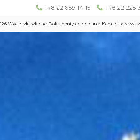
+48 22 659 14 15
+48 22 225 
026
Wycieczki szkolne
Dokumenty do pobrania
Komunikaty wyja