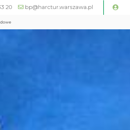
33 20
bp@harctur.warszawa.pl
zdowe