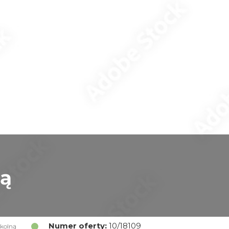
ną
Numer oferty:
10/18109
zkolną