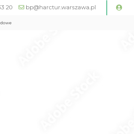
33 20
bp@harctur.warszawa.pl
zdowe