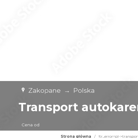
Zakopane
→
Polska
Transport autokare
Cena od
Strona główna
/
!tr_error=pl->transpo