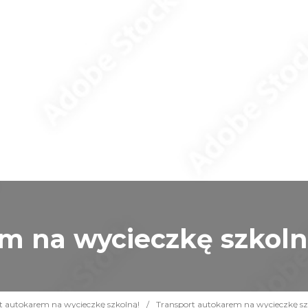
m na wycieczkę szkol
rt autokarem na wycieczkę szkolną!
/
Transport autokarem na wycieczkę s