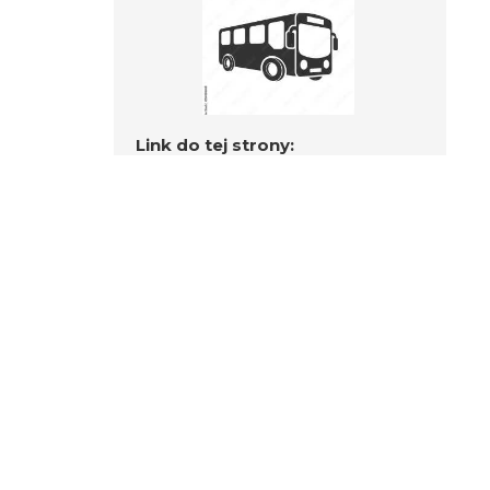
Link do tej strony:
https://www.harctur.warszawa.pl/10/18109