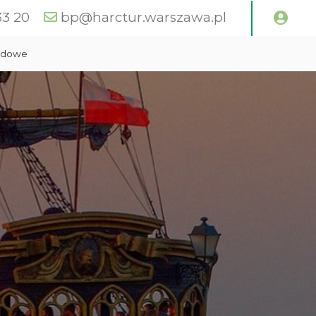
33 20
bp@harctur.warszawa.pl
zdowe