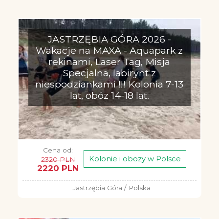
JASTRZĘBIA GÓRA 2026 -
Wakacje na MAXA - Aquapark z
rekinami, Laser Tag, Misja
Specjalna, labirynt z
niespodziankami !!! Kolonia 7-13
lat, obóz 14-18 lat.
Cena od:
Kolonie i obozy w Polsce
2320 PLN
2220 PLN
Jastrzębia Góra / Polska