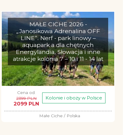
MAŁE CICHE 2026 -
„Janosikowa Adrenalina OFF
LINE”. Nerf - park linowy –
aquapark a dla chętnych
Energylandia, Słowacja i inne
atrakcje kolonia 7 – 10 i 11 - 14 lat
Cena od:
Kolonie i obozy w Polsce
2399 PLN
2099 PLN
Małe Ciche / Polska