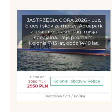
JASTRZĘBIA GÓRA 2026 - Luz,
blues i skok za morze. Aquapark
z rekinami, Laser Tag, misja
specjalna. Rejs promem.
Kolonia 7-13 lat, obóz 14-18 lat.
Cena od:
Kolonie i obozy w Polsce
3050 PLN
2950 PLN
Jastrzębia Góra / Polska