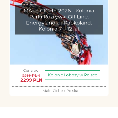
MAŁE CICHE 2026 - Kolonia
Parki Rozrywki Off Line:
Energylandia i Rabkoland.
Kolonia 7 – 12 lat
Cena od:
Kolonie i obozy w Polsce
2599 PLN
2299 PLN
Małe Ciche / Polska