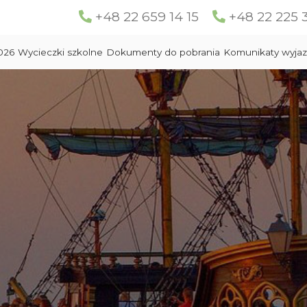
+48 22 659 14 15
+48 22 225 
026
Wycieczki szkolne
Dokumenty do pobrania
Komunikaty wyja