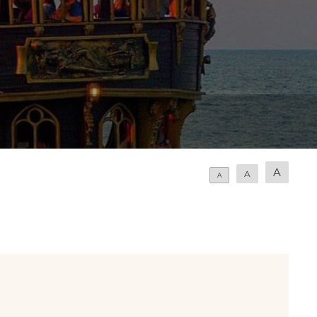
A
A
A