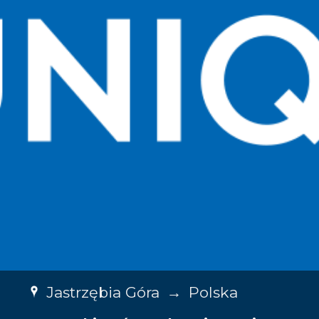
Jastrzębia Góra
→
Polska