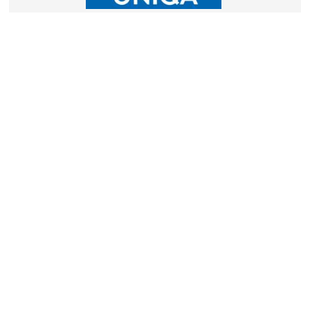
Link do tej strony:
https://www.harctur.warszawa.pl/14/18109
UBEZPIECZENIE KOSZTÓW REZYGNACJI
Ubezpieczenie kr
Kontakt
Nasze oferty
Polityka prywatności